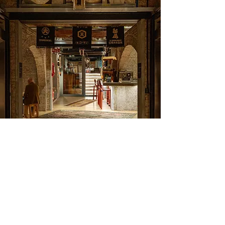
Kaiju, Chaussee De Charleroi 132
, 1060 Brussels
Kaiju, Gaspar De Crayerstraat 2, 9000 Ghent
Neko Rooftop Bar, Gaspar De Crayerstraat 2, 9000 Ghent